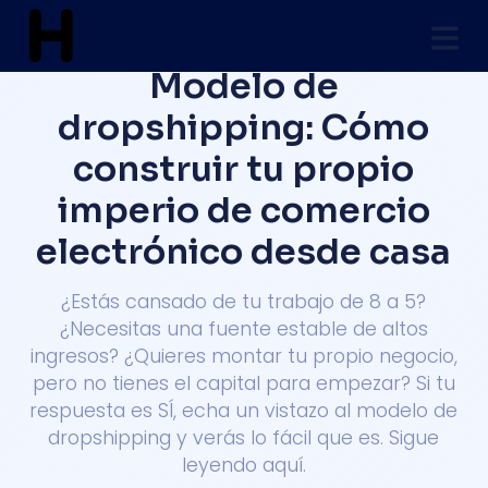
Modelo de
dropshipping: Cómo
construir tu propio
imperio de comercio
electrónico desde casa
¿Estás cansado de tu trabajo de 8 a 5?
¿Necesitas una fuente estable de altos
ingresos? ¿Quieres montar tu propio negocio,
pero no tienes el capital para empezar? Si tu
respuesta es SÍ, echa un vistazo al modelo de
dropshipping y verás lo fácil que es. Sigue
leyendo aquí.